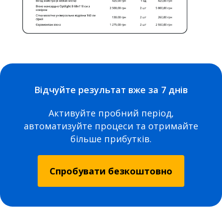
Відчуйте результат вже за 7 днів
Активуйте пробний період,
автоматизуйте процеси та отримайте
більше прибутків.
Спробувати безкоштовно