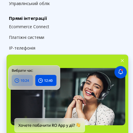
Управлінський облік
Прямі інтеграції
Ecommerce Connect
Платіжні системи
IP-телефонія
SMS розсилки
Сервісному бізнесу
Комп'ютерні послуги
Ремонт побутової техніки
Ремонт електроінструменту
Автобізнесу
Автосервіси та СТО