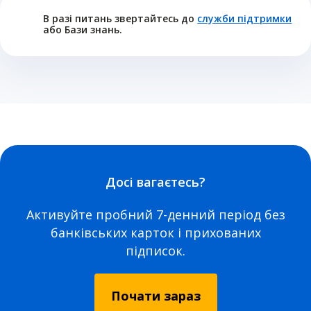
В разі питань звертайтесь до
служби підтримки
або Бази знань.
Досі вагаєтесь?
Активуйте пробний 7-денний період без
банківських карток і прихованих
підписок.
Почати зараз