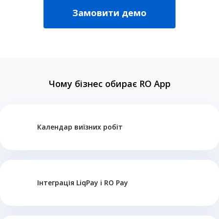
Замовити демо
Чому бізнес обирає RO App
Календар виїзних робіт
Інтеграція LiqPay i RO Pay