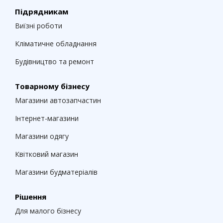
СТО та майстерням;
Підрядникам
клінінговим компаніям;
Виїзні роботи
сервісним центрам;
Кліматичне обладнання
Поліграфіям і друкарням;
Будівництво та ремонт
агентствам з оренди та прокату;
магазинах побутової техніки;
Товарному бізнесу
пральням і хімчистках;
Магазини автозапчастин
автомийкам та шиномонтажам.
Інтернет-магазини
Зареєструйтеся та скористайтеся безкоштовним
Магазини одягу
пробним періодом, щоб оцінити всі інструменти для
інвентаризації товарів на складі та автоматизації
Квітковий магазин
бізнес-процесів в RO App.
Магазини будматеріалів
Рішення
Для малого бізнесу