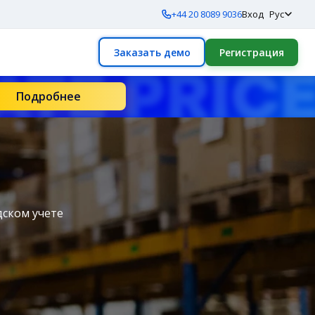
+44 20 8089 9036
Вход
Рус
Заказать демо
Регистрация
Подробнее
дском учете