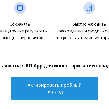
Сохранять
Быстро находить
межуточные результаты
расхождения и сводить о
 помощью черновиков
по результатам инвентар
ьзоваться RO App для инвентаризации скла
Активировать пробный
период