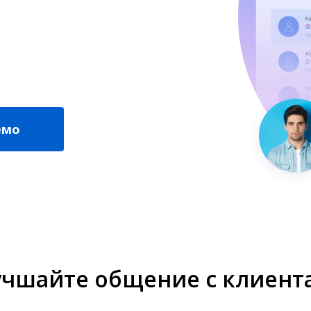
емо
учшайте общение с клиент