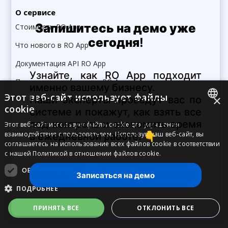
О сервисе
Стоимость RO App
Что нового в RO App
Документация API RO App
Партнерская программа RO App
Этот веб-сайт использует файлы
×
Реферальная программа RO App
cookie
Служба поддержки RO App
ENGLISH
Этот веб-сайт использует файлы cookie для улучшения
взаимодействия с пользователем. Используя наш веб-сайт, вы
RUSSIAN
соглашаетесь на использование всех файлов cookie в соответствии
с нашей Политикой в ​​отношении файлов cookie.
UKRAINIAN
Скачайте наши приложения
ОБЯЗАТЕЛЬНЫЕ
ЦЕЛЕВЫЕ
POLISH
ПОДРОБНЕЕ
GERMAN
Мобильное приложение RO App
Управляйте заказами, где бы вы ни
PORTUGUESE
ПРИНЯТЬ ВСЕ
ОТКЛОНИТЬ ВСЕ
находились
SPANISH