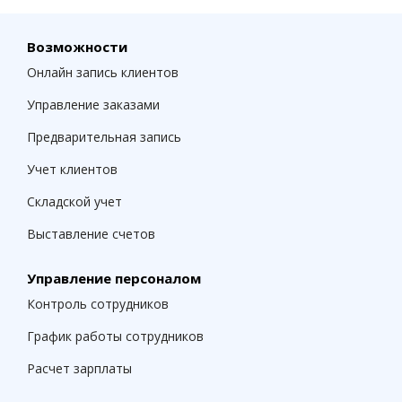
10% с каждой оплаты реферала в течение 12 месяцев
Возможности
с момента его регистрации по реферальной ссылке.
Онлайн запись клиентов
Свою реферальную скидку вы найдете в аккаунте RO
Управление заказами
App после регистрации.
Предварительная запись
Учет клиентов
Складской учет
Выставление счетов
Управление персоналом
Контроль сотрудников
График работы сотрудников
Расчет зарплаты