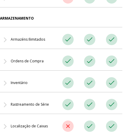
se da data de validade para que possa fazer novas encomendas
aos fornecedores a tempo.
Reserve stock para um cliente por um período específico,
ARMAZENAMENTO
diretamente ligado a uma encomenda.
Armazéns Ilimitados
Gerencie mercadorias e ativos em um número ilimitado de
Ordens de Compra
armazéns, com controle de nível de estoque, lançamentos,
transferências e deduções.
Crie e gerencie ordens de compra, acompanhe entregas e
Inventário
registre recebimentos de mercadorias em um único fluxo de
trabalho.
4 métodos de inventário para identificar faltas e stock restante.
Rastreamento de Série
Rastreie itens por número de série para monitorar sua
Localização de Caixas
localização e histórico de movimentação.