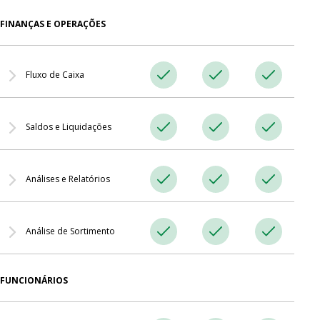
Processe pagamentos divididos usando vários métodos e
FINANÇAS E OPERAÇÕES
registre pré-pagamentos, pós-pagamentos e taxas de serviço no
RO App.
Fluxo de Caixa
Acompanhe as entradas e saídas de dinheiro por item, incluindo
Saldos e Liquidações
pagamentos e reembolsos a clientes.
Acompanhe os saldos com contrapartes para compreender
Análises e Relatórios
rapidamente as contas a pagar e a receber.
Gere relatórios detalhados sobre locais, trabalhos, funcionários
Análise de Sortimento
e campanhas de marketing para qualquer período selecionado.
Identifique quais produtos e serviços impulsionam a procura e a
FUNCIONÁRIOS
rentabilidade.