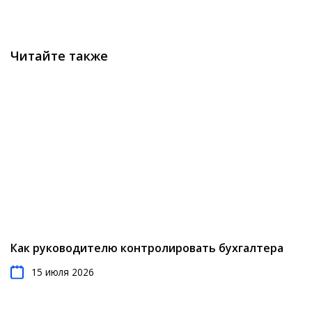
менеджеров и руководителей. Благодаря
управленческому учету они могут анализировать
Управлять складскими запасами
ключевые показатели работы компании и
отслеживать динамику их изменений, следить за
Читайте также
Оптимизировать бизнес-стратегию
статьями расходов, отображением лимитов и многое
другое.
Разработать систему мотивации
Планировать работу в разрезе текущих
показателей
Как руководителю контролировать бухгалтера
15 июля 2026