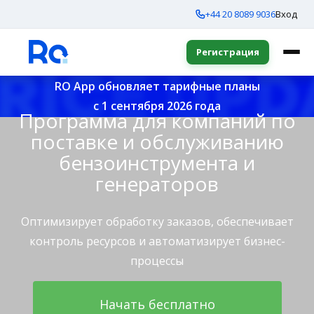
+44 20 8089 9036
Вход
Регистрация
RO App обновляет тарифные планы
с 1 сентября 2026 года
Программа для компаний по
поставке и обслуживанию
бензоинструмента и
генераторов
Оптимизирует обработку заказов, обеспечивает
контроль ресурсов и автоматизирует бизнес-
процессы
Начать бесплатно