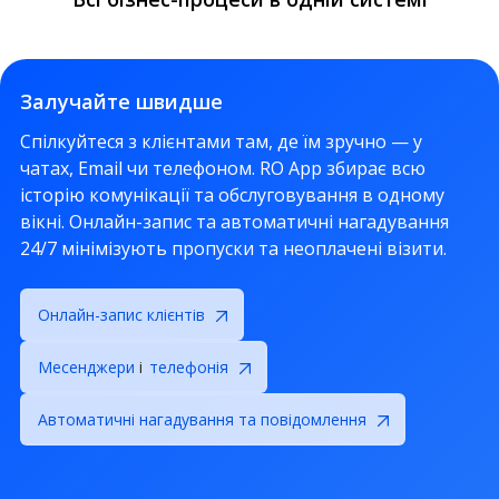
Залучайте швидше
Спілкуйтеся з клієнтами там, де їм зручно — у
чатах, Email чи телефоном. RO App збирає всю
історію комунікації та обслуговування в одному
вікні. Онлайн-запис та автоматичні нагадування
24/7 мінімізують пропуски та неоплачені візити.
Онлайн-запис клієнтів
Месенджери
і
телефонія
Автоматичні нагадування та повідомлення