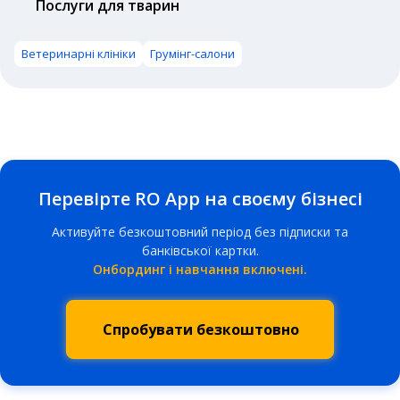
Послуги для тварин
Ветеринарні клініки
Грумінг-салони
Перевірте RO App на своєму бізнесі
Активуйте безкоштовний період без підписки та
банківської картки.
Онбординг і навчання включені.
Спробувати безкоштовно