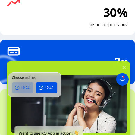
30%
річного зростання
3x
швидкість оплати клієнтів
80%
економії часу на рутині