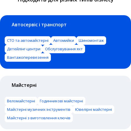
Автосервіс і транспорт
СТО та автомайстерні
Автомийки
Шиномонтаж
Детейлінг-центри
Обслуговування яхт
Вантажоперевезення
Майстерні
Веломайстерні
Годинникові майстерні
Майстерні музичних інструментів
Ювелірні майстерні
Майстерні з виготовлення ключів