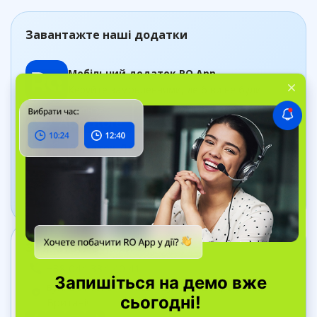
Завантажте наші додатки
Мобільний додаток RO App
Керуйте замовленнями, де б ви не були
Додаток Дашборд
Відстежуйте стан бізнесу в реальному часі
Зв’яжіться з нами
+38 044 334 40 41
вул. Bell Yard, 7, WC2A 2JR Лондон, Велика
Британія