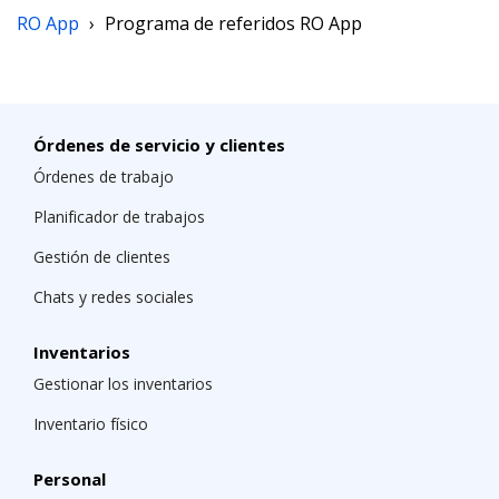
pagos puntuales para que pueda obtener recompensas
RO App
›
Programa de referidos RO App
en la renovación de su suscripción.
Otra razón por la que puede no haber días
Órdenes de servicio y clientes
recompensados es que la empresa referida no utilice
Órdenes de trabajo
su enlace o no pague su propia cuenta.
Planificador de trabajos
Gestión de clientes
Chats y redes sociales
Inventarios
Gestionar los inventarios
Inventario físico
Personal