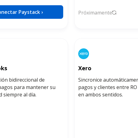
onectar Paystack ›
Próximamente
oks
Xero
ión bidireccional de
Sincronice automáticamen
 pagos para mantener su
pagos y clientes entre RO
d siempre al día.
en ambos sentidos.