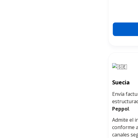
Suecia
Envía factu
estructurad
Peppol
.
Admite el i
conforme a
canales se