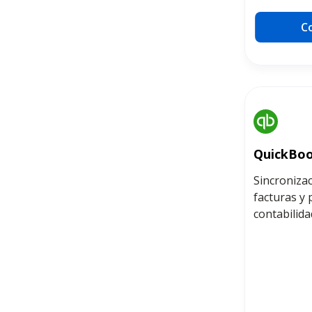
C
QuickBo
Sincronizac
facturas y
contabilida