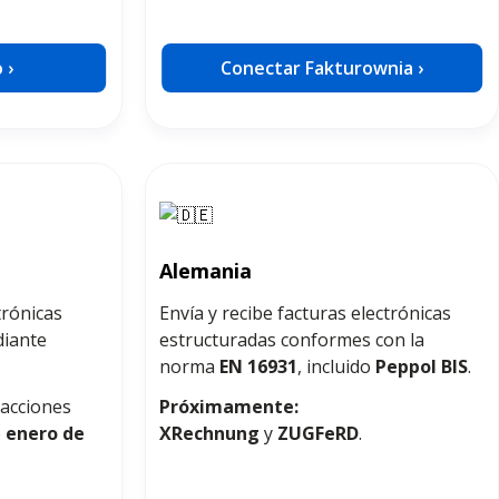
 ›
Conectar Fakturownia ›
Alemania
trónicas
Envía y recibe facturas electrónicas
diante
estructuradas conformes con la
norma
EN 16931
, incluido
Peppol BIS
.
sacciones
Próximamente:
e
enero de
XRechnung
y
ZUGFeRD
.