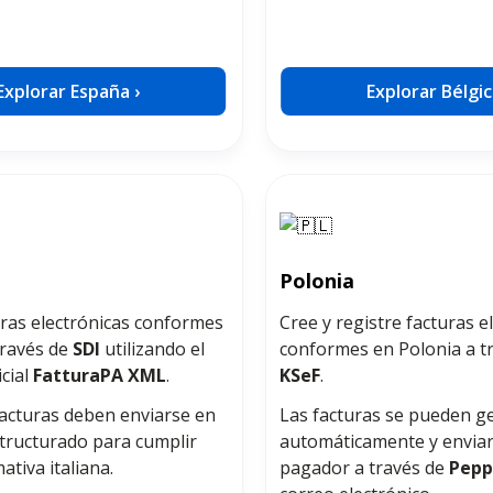
Explorar España ›
Explorar Bélgic
Polonia
uras electrónicas conformes
Cree y registre facturas e
 través de
SDI
utilizando el
conformes en Polonia a t
cial
FatturaPA XML
.
KSeF
.
facturas deben enviarse en
Las facturas se pueden g
tructurado para cumplir
automáticamente y enviar
ativa italiana.
pagador a través de
Pepp