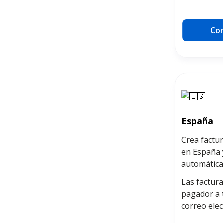
Con
España
Crea factu
en España y
automátic
Las factura
pagador a 
correo elec