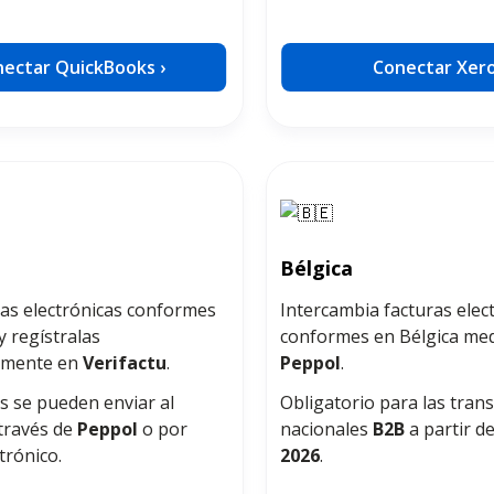
ectar QuickBooks ›
Conectar Xero
Bélgica
ras electrónicas conformes
Intercambia facturas elec
 regístralas
conformes en Bélgica me
amente en
Verifactu
.
Peppol
.
s se pueden enviar al
Obligatorio para las tran
través de
Peppol
o por
nacionales
B2B
a partir d
trónico.
2026
.