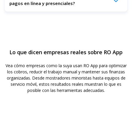
pagos en línea y presenciales?
de los empleados y generar informes para cada sucursal o
área de servicio.
RO App es una solución para aceptar pagos tanto en línea
como presenciales. Puede gestionar los pagos
presenciales con su aplicación de TPV y procesar las
transacciones en línea mediante integraciones con Stripe y
Mollie. Cada pago, ya sea en mostrador o a través de una
Lo que dicen empresas reales sobre RO App
factura digital, se registra, se concilia y se sincroniza con
sus herramientas contables, como QuickBooks o Xero.
Vea cómo empresas como la suya usan RO App para optimizar
los cobros, reducir el trabajo manual y mantener sus finanzas
organizadas. Desde mostradores minoristas hasta equipos de
servicio móvil, estos resultados reales muestran lo que es
posible con las herramientas adecuadas.