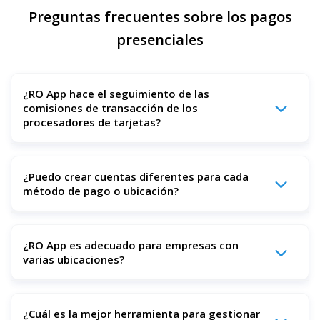
Preguntas frecuentes sobre los pagos
presenciales
¿RO App hace el seguimiento de las
comisiones de transacción de los
procesadores de tarjetas?
Por supuesto. Puede establecer comisiones fijas o
¿Puedo crear cuentas diferentes para cada
porcentuales para cada pago con tarjeta o sin contacto, y
método de pago o ubicación?
RO App las registrará automáticamente como gastos.
Sí. Puede crear múltiples cuentas para efectivo, tarjeta o
¿RO App es adecuado para empresas con
pagos sin contacto, e incluso organizarlas por ubicación
varias ubicaciones?
del negocio o categoría de gasto para obtener informes
más claros.
Por supuesto. Puede gestionar cuentas a nivel de
¿Cuál es la mejor herramienta para gestionar
empresa o específicas por ubicación, controlar el acceso