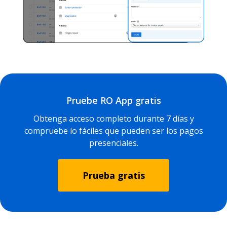
Pruebe RO App gratis
Obtenga acceso completo durante 7 días y
compruebe lo fáciles que pueden ser los pagos
presenciales.
Prueba gratis