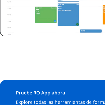
Pruebe RO App ahora
Explore todas las herramientas de for