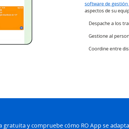
software de gestió
aspectos de su equip
Despache a los tr
Gestione al person
Coordine entre dis
ma gratuita y compruebe cómo RO App se adapta