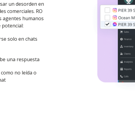
usar un desorden en
des comerciales. RO
sus agentes humanos
 potencial:
rse solo en chats
ibe una respuesta
 como no leída o
hat