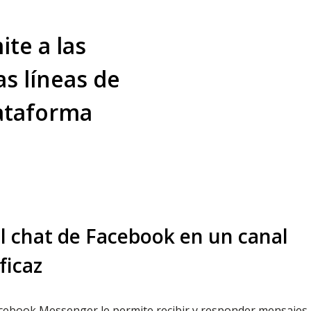
te a las
as líneas de
lataforma
l chat de Facebook en un canal
ficaz
acebook Messenger le permite recibir y responder mensajes