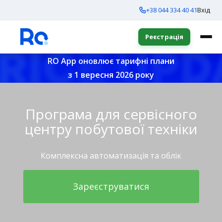
+38 044 334 40 41
Вхід
Реєстрація
RO App оновлює тарифні плани
з 1 вересня 2026 року
Програма для сервісного
центру побутової техніки
Комплексна автоматизація та облік
Зареєструватися