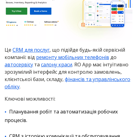
Це
CRM для послуг
, що підійде будь-якій сервісній
компанії: від
ремонту мобільних телефонів
до
автосервісу
та
салону краси
. RO App має інтуїтивно
зрозумілий інтерфейс для контролю замовлень,
клієнтської бази, складу,
фінансів та управлінського
обліку
.
Ключові можливості:
Планування робіт та автоматизація робочих
процесів.
CRM з історією комунікації та обслуговування