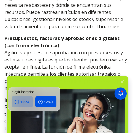
necesita reabastecer y dónde se encuentran sus
recursos. Puede rastrear artículos en diferentes
ubicaciones, gestionar niveles de stock y supervisar el
valor del inventario para un mejor control financiero.
Presupuestos, facturas y aprobaciones digitales
(con firma electrónica)
Agilice su proceso de aprobación con presupuestos y
estimaciones digitales que los clientes pueden revisar y
aceptar en línea. La función de firma electrónica
integrada permite a los clientes autorizar trabajos o
pagos sin papeleo, haciendo que el proceso sea rápido,
moderno y cómodo.
Informes y análisis en tiempo real
RO App genera informes en tiempo real sobre ventas,
trabajos, finanzas, productividad del personal y más.
Con paneles personalizables, obtiene una visibilidad
total del rendimiento de su empresa, lo que le ayuda a