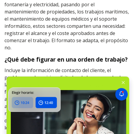
fontanería y electricidad, pasando por el
mantenimiento de propiedades, los trabajos marítimos,
el mantenimiento de equipos médicos y el soporte
informático, estos sectores comparten una necesidad:
registrar el alcance y el coste aprobados antes de
comenzar el trabajo. El formato se adapta, el propósito
no.
¿Qué debe figurar en una orden de trabajo?
Incluye la información de contacto del cliente, el
problema o el servicio solicitado, el alcance aprobado,
las piezas, la mano de obra, el técnico asignado, la
fecha de entrega y el coste total. También conviene
añadir el estado, sobre todo si hay varios trabajos
abiertos a la vez y quieres tener una visión general
rápida de cada uno. En definitiva, lo que debe incluirse
depende en gran medida de la actividad de tu taller y de
los procesos que se sigan.