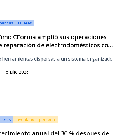
inanzas
talleres
ómo CForma amplió sus operaciones
e reparación de electrodomésticos con
O App
 herramientas dispersas a un sistema organizado
15 Julio 2026
alleres
inventario
personal
recimiento anual del 30 % después de