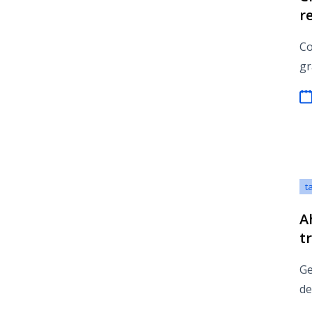
r
Co
gr
t
A
t
Ge
de