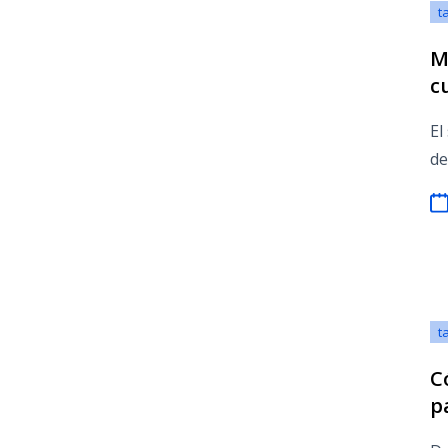
t
M
c
El
de
t
C
p
t