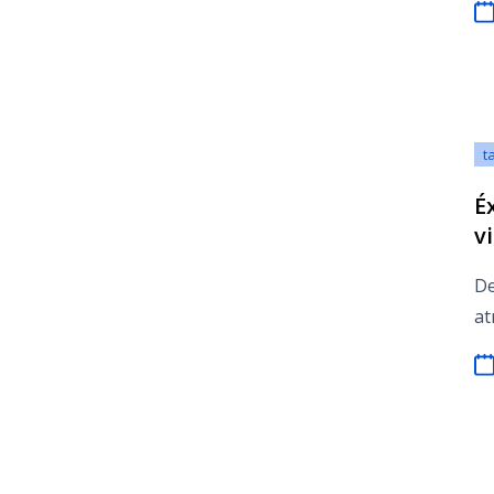
t
É
v
e
De
at