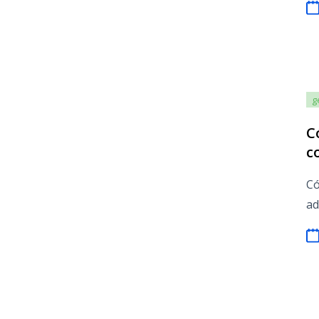
g
C
c
Có
ad