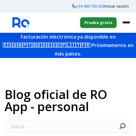
+34 960 730 303
Iniciar sesión
Prueba gratis
Facturación electrónica ya disponible en
🇪🇸
🇬🇧
🇵🇹
🇧🇪
🇩🇪
🇸🇪
🇵🇱
🇮🇹
🇫🇷
Próximamente en
más países.
Blog oficial de RO
App - personal