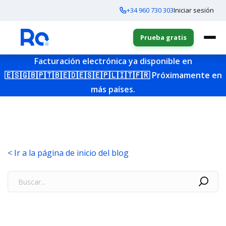
+34 960 730 303
Iniciar sesión
Prueba gratis
Facturación electrónica ya disponible en
🇪🇸
🇬🇧
🇵🇹
🇧🇪
🇩🇪
🇸🇪
🇵🇱
🇮🇹
🇫🇷
Próximamente en
más países.
< Ir a la página de inicio del blog