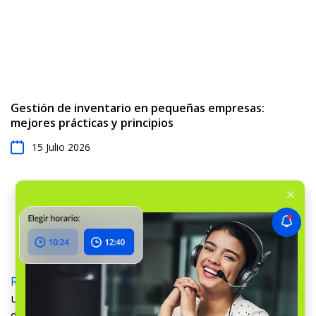
Gestión de inventario en pequeñas empresas:
mejores prácticas y principios
15 Julio 2026
RO App
›
Blog
›
Business Tips
›
Siete consejos para
un excelente servicio al cliente en talleres de reparación
de automóviles