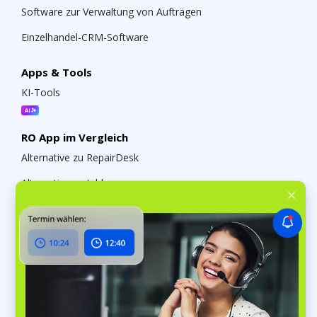
Software zur Verwaltung von Aufträgen
Einzelhandel-CRM-Software
Apps & Tools
KI-Tools
RO App im Vergleich
Alternative zu RepairDesk
Alternative zu Jobber
Alternative zu My Gadget Repairs
Odoo-Alternative
Über RO App
RO App-Preise
Neuerungen in RO App