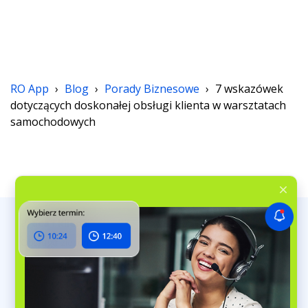
RO App
›
Blog
›
Porady Biznesowe
›
7 wskazówek
dotyczących doskonałej obsługi klienta w warsztatach
samochodowych
Praca i klienci
Obsługa zleceń
Planowanie zleceń
Obsługa klientów