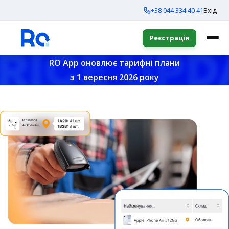
+38 044 334 40 41
Вхід
Реєстрація
RO App оновлює тарифні плани
з 1 вересня 2026 року