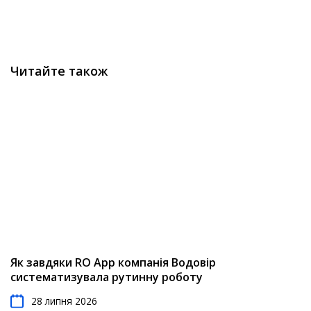
організуєте процес управління запасами. Це аналіз
каналів продажів.
попиту, контроль рівня запасів, скорочення ручних
процесів, звітність, перевірка запасів та інші завдання,
які будуть неефективними без автоматизації. З
ефективною системою управління запасами RO App ви
Читайте також
зможете скоротити час складських операцій,
позбутися дефіциту та надлишку товарів.
Як завдяки RO App компанія Водовір
систематизувала рутинну роботу
28 липня 2026