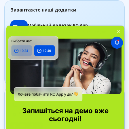
Завантажте наші додатки
Мобільний додаток RO App
Керуйте замовленнями, де б ви не були
Додаток Дашборд
Відстежуйте стан бізнесу в реальному часі
Зв’яжіться з нами
+38 044 334 40 41
вул. Bell Yard, 7, WC2A 2JR Лондон, Велика
Британія