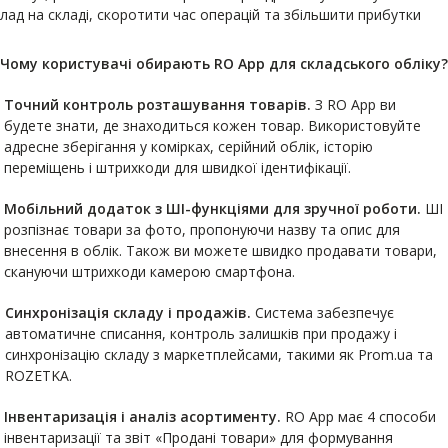
лад на складі, скоротити час операцій та збільшити прибутки
Чому користувачі обирають RO App для складського обліку?
Точний контроль розташування товарів.
З RO App ви
будете знати, де знаходиться кожен товар. Використовуйте
адресне зберігання у комірках, серійний облік, історію
переміщень і штрихкоди для швидкої ідентифікації.
Мобільний додаток з ШІ-функціями для зручної роботи.
ШІ
розпізнає товари за фото, пропонуючи назву та опис для
внесення в облік. Також ви можете швидко продавати товари,
скануючи штрихкоди камерою смартфона.
Синхронізація складу і продажів.
Система забезпечує
автоматичне списання, контроль залишків при продажу і
синхронізацію складу з маркетплейсами, такими як Prom.ua та
ROZETKA.
Інвентаризація і аналіз асортименту.
RO App має 4 способи
інвентаризації та звіт «Продані товари» для формування