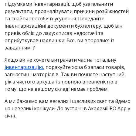
підсумками інвентаризації, щоб узагальнити
результати, проаналізувати причини розбіжностей
та знайти способи їх усунення. Передайте
інвентаризаційні документи бухгалтеру, щоб він
привів облік до ладу: списав недостачі та
оприбуткував надлишки. Все, ви впоралися із
завданням! ?
Якщо ви не хочете витрачати час на тотальну
інвентаризацію
, порахуйте хоча б запаси товарів,
запчастин і матеріалів. Так ви почнете наступний
рік з чистого аркуша і з повною впевненістю в
тому, що на вашому складі немає проблем.
А ми бажаємо вам веселих і щасливих свят та йдемо
на невеликі канікули! До зустрічі в Академії RO App у
січні.