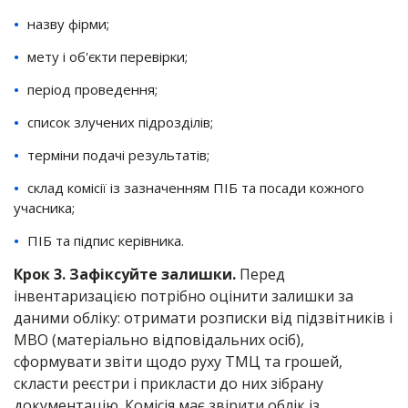
назву фірми;
мету і об'єкти перевірки;
період проведення;
список злучених підрозділів;
терміни подачі результатів;
склад комісії із зазначенням ПІБ та посади кожного
учасника;
ПІБ та підпис керівника.
Крок 3. Зафіксуйте залишки.
Перед
інвентаризацією потрібно оцінити залишки за
даними обліку: отримати розписки від підзвітників і
МВО (матеріально відповідальних осіб),
сформувати звіти щодо руху ТМЦ та грошей,
скласти реєстри і прикласти до них зібрану
документацію. Комісія має звірити облік із