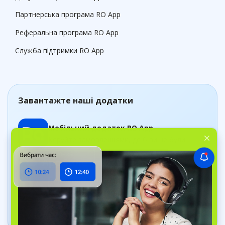
Партнерська програма RO App
Реферальна програма RO App
Служба підтримки RO App
Завантажте наші додатки
Мобільний додаток RO App
Керуйте замовленнями, де б ви не були
Додаток Дашборд
Відстежуйте стан бізнесу в реальному часі