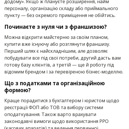
додому». Якщо ж плануєте розширення, найм
персоналу, організацію складу або приймального
пункту — без окремого приміщення не обійтись.
Починаєте з нуля чи з франшизою?
Можна відкрити майстерню за своїм планом,
купити вже існуючу або розглянути франшизу.
Перший шлях є найскладнішим, але дозволяє
побудувати все під свої потреби, другий дасть вам
готову базу клієнтів, а третій — ще й роботу під
відомим брендом і за перевіреною бізнес-моделлю.
Що з податками та організаційною
формою?
Краще порадитися з бухгалтером і юристом щодо
реєстрації ФОП або ТОВ та вибору системи
оподаткування. Також варто врахувати
законодавчі вимоги щодо використання РРО
(касових апаратів) та ведення первинної