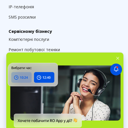
IP-телефонія
SMS розсилки
Сервісному бізнесу
Комп'ютерні послуги
Ремонт побутової техніки
Ремонт електроінструменту
Автобізнесу
Автосервіси та СТО
Шиномонтажі
Детейлінг центри
Послуги
Ательє та швейні майстерні