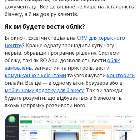
документації. Все це вплине не лише на легальність
бізнесу, а й на довіру клієнтів.
Як ви будете вести облік?
Блокнот, Excel чи спеціальна
CRM для сервісного
центру
? Краще одразу заощадити купу часу і
нервів, обравши програмне рішення. Системи
обліку, такі як RO App, дозволяють вести
облік
замовлень
, запчастин та пристроїв, вести
комунікацію з клієнтами
та узгоджувати
кошториси
онлайн. Все це — в одному вікні браузера або в
мобільному додатку для бізнесу
. Так ви завжди
будете розуміти, що відбувається з бізнесом і в
якому напрямку розвивати його.