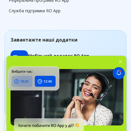
Реферальна програма RO App
Служба підтримки RO App
Завантажте наші додатки
Мобільний додаток RO App
Керуйте замовленнями, де б ви не були
Додаток Дашборд
Відстежуйте стан бізнесу в реальному часі
Зв’яжіться з нами