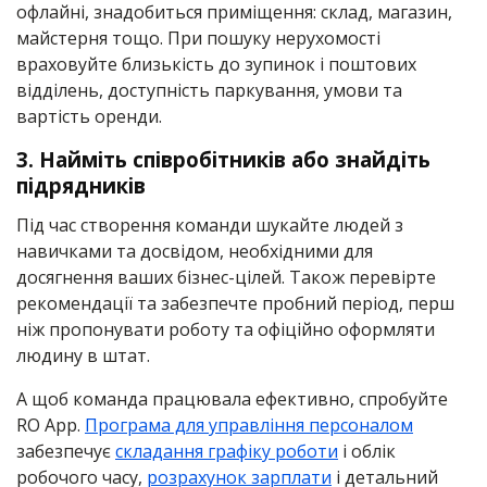
офлайні, знадобиться приміщення: склад, магазин,
майстерня тощо. При пошуку нерухомості
враховуйте близькість до зупинок і поштових
відділень, доступність паркування, умови та
вартість оренди.
3. Найміть співробітників або знайдіть
підрядників
Під час створення команди шукайте людей з
навичками та досвідом, необхідними для
досягнення ваших бізнес-цілей. Також перевірте
рекомендації та забезпечте пробний період, перш
ніж пропонувати роботу та офіційно оформляти
людину в штат.
А щоб команда працювала ефективно, спробуйте
RO App.
Програма для управління персоналом
забезпечує
складання графіку роботи
і облік
робочого часу,
розрахунок зарплати
і детальний