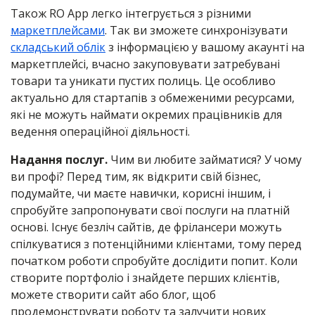
Також RO App легко інтегрується з різними
маркетплейсами
. Так ви зможете синхронізувати
складський облік
з інформацією у вашому акаунті на
маркетплейсі, вчасно закуповувати затребувані
товари та уникати пустих полиць. Це особливо
актуально для стартапів з обмеженими ресурсами,
які не можуть наймати окремих працівників для
ведення операційної діяльності.
Надання послуг.
Чим ви любите займатися? У чому
ви профі? Перед тим, як відкрити свій бізнес,
подумайте, чи маєте навички, корисні іншим, і
спробуйте запропонувати свої послуги на платній
основі. Існує безліч сайтів, де фрілансери можуть
спілкуватися з потенційними клієнтами, тому перед
початком роботи спробуйте дослідити попит. Коли
створите портфоліо і знайдете перших клієнтів,
можете створити сайт або блог, щоб
продемонструвати роботу та залучити нових