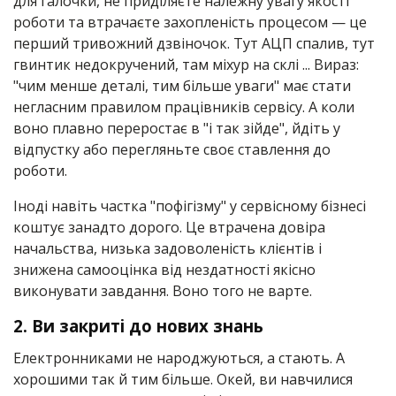
для галочки, не приділяєте належну увагу якості
роботи та втрачаєте захопленість процесом — це
перший тривожний дзвіночок. Тут АЦП спалив, тут
гвинтик недокручений, там міхур на склі ... Вираз:
"чим менше деталі, тим більше уваги" має стати
негласним правилом працівників сервісу. А коли
воно плавно переростає в "і так зійде", йдіть у
відпустку або перегляньте своє ставлення до
роботи.
Іноді навіть частка "пофігізму" у сервісному бізнесі
коштує занадто дорого. Це втрачена довіра
начальства, низька задоволеність клієнтів і
знижена самооцінка від нездатності якісно
виконувати завдання. Воно того не варте.
2.
Ви закриті до нових знань
Електронниками не народжуються, а стають. А
хорошими так й тим більше. Окей, ви навчилися