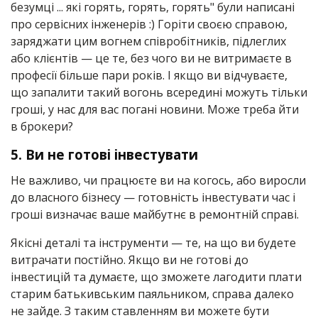
безумці ... які горять, горять, горять" були написані
про сервісних інженерів :) Горіти своєю справою,
заряджати цим вогнем співробітників, підлеглих
або клієнтів — це те, без чого ви не витримаєте в
професії більше пари років. І якщо ви відчуваєте,
що запалити такий вогонь всередині можуть тільки
гроші, у нас для вас погані новини. Може треба йти
в брокери?
5.
Ви не готові інвестувати
Не важливо, чи працюєте ви на когось, або виросли
до власного бізнесу — готовність інвестувати час і
гроші визначає ваше майбутнє в ремонтній справі.
Якісні деталі та інструменти — те, на що ви будете
витрачати постійно. Якщо ви не готові до
інвестицій та думаєте, що зможете лагодити плати
старим батькивським паяльником, справа далеко
не зайде. З таким ставленням ви можете бути