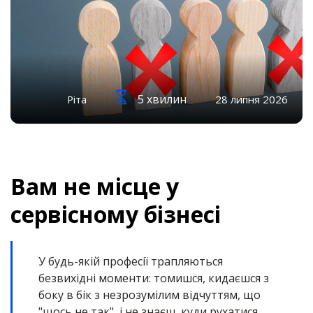
5 хвилин
Ріта
28 липня 2026
Вам не місце у
сервісному бізнесі
У будь-якій професії трапляються
безвихідні моменти: томишся, кидаєшся з
боку в бік з незрозумілим відчуттям, що
"щось не так", і не знаєш, куди рухатися