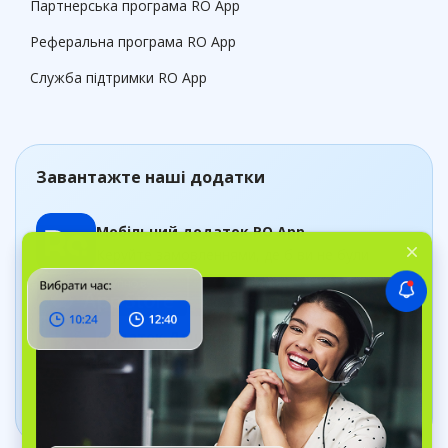
Партнерська програма RO App
Реферальна програма RO App
Служба підтримки RO App
Завантажте наші додатки
Мобільний додаток RO App
Керуйте замовленнями, де б ви не були
Додаток Дашборд
Відстежуйте стан бізнесу в реальному часі