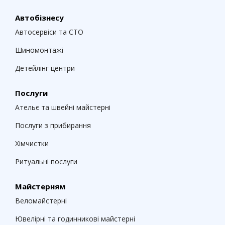
Автобізнесу
Автосервіси та СТО
Шиномонтажі
Детейлінг центри
Послуги
Ательє та швейні майстерні
Послуги з прибирання
Хімчистки
Ритуальні послуги
Майстерням
Веломайстерні
Ювелірні та годинникові майстерні