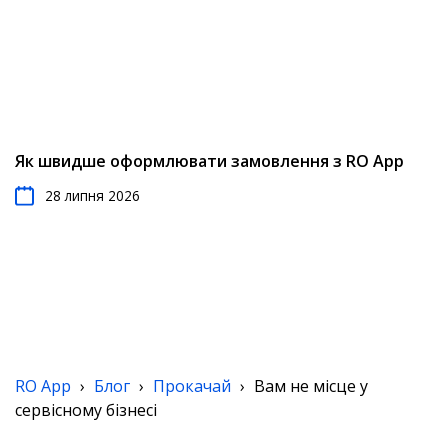
Як швидше оформлювати замовлення з RO App
28 липня 2026
RO App
›
Блог
›
Прокачай
›
Вам не місце у
сервісному бізнесі