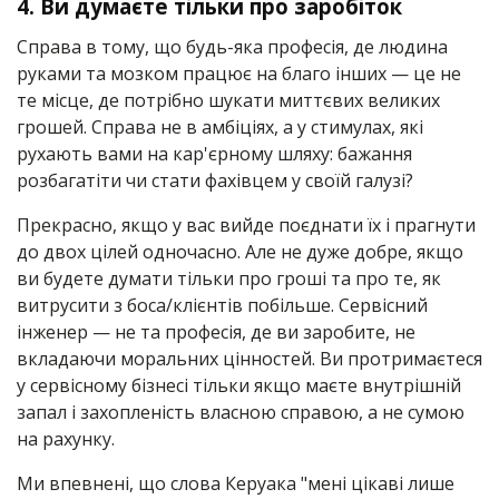
4.
Ви думаєте тільки про заробіток
Справа в тому, що будь-яка професія, де людина
руками та мозком працює на благо інших — це не
те місце, де потрібно шукати миттєвих великих
грошей. Справа не в амбіціях, а у стимулах, які
рухають вами на кар'єрному шляху: бажання
розбагатіти чи стати фахівцем у своїй галузі?
Прекрасно, якщо у вас вийде поєднати їх і прагнути
до двох цілей одночасно. Але не дуже добре, якщо
ви будете думати тільки про гроші та про те, як
витрусити з боса/клієнтів побільше. Сервісний
інженер — не та професія, де ви заробите, не
вкладаючи моральних цінностей. Ви протримаєтеся
у сервісному бізнесі тільки якщо маєте внутрішній
запал і захопленість власною справою, а не сумою
на рахунку.
Ми впевнені, що слова Керуака "мені цікаві лише