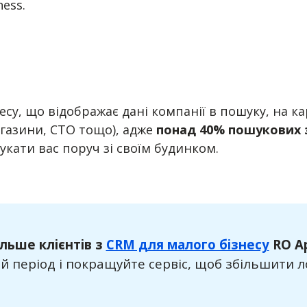
ess.
у, що відображає дані компанії в пошуку, на кар
агазини, СТО тощо), адже
понад 40% пошукових з
укати вас поруч зі своїм будинком.
ільше клієнтів з
CRM для малого бізнесу
RO A
 період і покращуйте сервіс, щоб збільшити ло