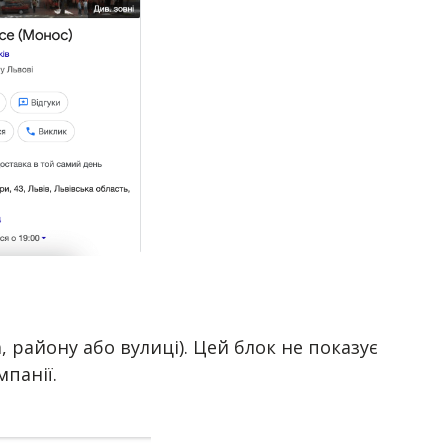
, району або вулиці). Цей блок не показує
панії.