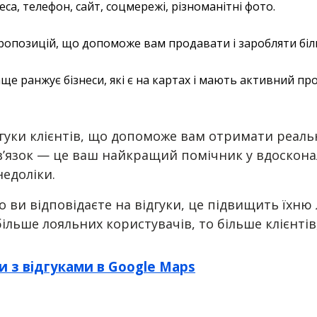
а, телефон, сайт, соцмережі, різноманітні фото.
пропозицій, що допоможе вам продавати і заробляти біл
ще ранжує бізнеси, які є на картах і мають активний пр
дгуки клієнтів, що допоможе вам отримати реал
вʼязок — це ваш найкращий помічник у вдосконал
едоліки.
о ви відповідаєте на відгуки, це підвищить їхн
більше лояльних користувачів, то більше клієнті
и з відгуками в Google Maps