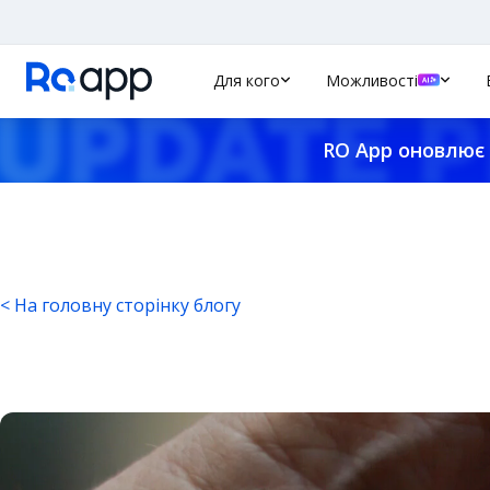
Для кого
Можливості
RO App оновлює 
< На головну сторінку блогу