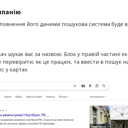
мпанію
наповнення його даними пошукова система буде ві
вач шукає вас за назвою. Блок у правій частині е
те перевірити, як це працює, та ввести в пошук 
с у картах.