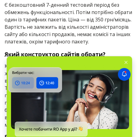
Є безкоштовний 7-денний тестовий період без
обмежень функціональності. Потім потрібно обрати
один із тарифних пакетів. Ціна — від 350 грн/місяць.
Вартість не залежить від кількості адміністраторів
сайту або кількості продажів, немає комісії та інших
платежів, окрім тарифного пакету.
Який конструктор сайтів обрати?
Кожен сервіс має свої слабкі та сильні сторони, а
жоден безкоштовний тариф не дозволить
використати всі можливості конструктора на повну.
Тому, якщо ви хочете повноцінний якісний сайт для
просування і розвитку бізнесу, спробуйте
покористуватись декількома конструкторами
безкоштовно. Потім оберіть той, що сподобався
вам найбільше, та сплатіть за тариф, який надасть
можливість створити сайт вашої мрії.
Як дізнатися, який конструктор сайтів