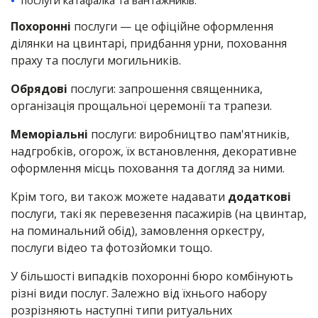
послуги катафалка та вантажників.
Похоронні
послуги — це офіційне оформлення
ділянки на цвинтарі, придбання урни, поховання
праху та послуги могильників.
Обрядові
послуги: запрошення священника,
організація прощальної церемонії та трапези.
Меморіальні
послуги: виробництво пам'ятників,
надгробків, огорож, їх встановлення, декоративне
оформлення місць поховання та догляд за ними.
Крім того, ви також можете надавати
додаткові
послуги, такі як перевезення пасажирів (на цвинтар,
на поминальний обід), замовлення оркестру,
послуги відео та фотозйомки тощо.
У більшості випадків похоронні бюро комбінують
різні види послуг. Залежно від їхнього набору
розрізняють наступні типи ритуальних