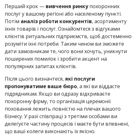
Перший крок —
вивчення ринку
похоронних
послуг у вашому регіоні або населеному пункті.
Потім
аналіз роботи конкурентів
, асортименту
їхніх товарів і послуг. Ознайомтеся з відгуками
клієнтів ритуальних підприємств, щоб достеменно
розуміти їхні потреби. Таким чином ви зможете
дати замовникам те, чого вони хочуть, уникнути
поширених помилок і зробити акцент на
популярних запитах клієнтів.
Після цього визначтеся,
які послуги
пропонуватиме ваше бюро
, а які ви віддасте
підрядникам. Якщо ви одразу відкриваєте
похоронну фірму, то організація церемонії
поховання лежить повністю на плечах вашого
бізнесу. У разі співпраці з третіми особами ви
делегуєте частину процесів і маєте бути впевнені,
що ваші колеги виконають їх якісно.