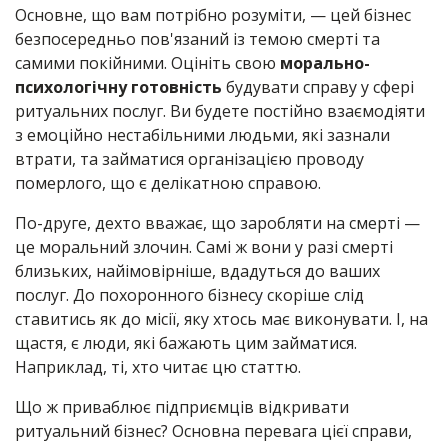
Основне, що вам потрібно розуміти, — цей бізнес
безпосередньо пов'язаний із темою смерті та
самими покійними. Оцініть свою
морально-
психологічну готовність
будувати справу у сфері
ритуальних послуг. Ви будете постійно взаємодіяти
з емоційно нестабільними людьми, які зазнали
втрати, та займатися організацією проводу
померлого, що є делікатною справою.
По-друге, дехто вважає, що заробляти на смерті —
це моральний злочин. Самі ж вони у разі смерті
близьких, найімовірніше, вдадуться до ваших
послуг. До похоронного бізнесу скоріше слід
ставитись як до місії, яку хтось має виконувати. І, на
щастя, є люди, які бажають цим займатися.
Наприклад, ті, хто читає цю статтю.
Що ж приваблює підприємців відкривати
ритуальний бізнес? Основна перевага цієї справи,