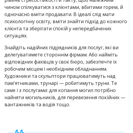
рівень стресостійкості й такту, щоб належним
чином спілкуватися з клієнтами, вбитими горем, й
одночасно вміти продавати. В ідеалі слід мати
психологічну освіту, вміти знайти підхід до кожного
клієнта та зберігати спокій у непередбачених
ситуаціях.
Знайдіть надійних підрядників для послуг, які ви
делегуватимете стороннім фірмам. Або найміть
відповідних фахівців у своє бюро, забезпечте їх
робочим місцем і необхідним обладнанням.
Художники та скульптори працюватимуть над
пам'ятниками, трунарі — робитимуть труни. Те
саме і з послугами: для копання могил потрібно
найняти могильників, для перевезення покійних —
вантажників та водія тощо.