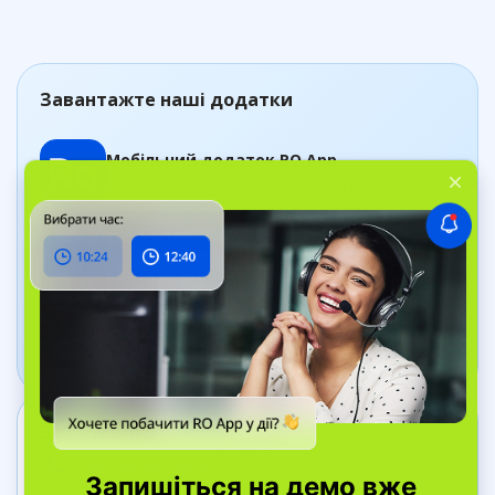
Завантажте наші додатки
Мобільний додаток RO App
Керуйте замовленнями, де б ви не були
Додаток Дашборд
Відстежуйте стан бізнесу в реальному часі
Зв’яжіться з нами
+38 044 334 40 41
вул. Bell Yard, 7, WC2A 2JR Лондон, Велика