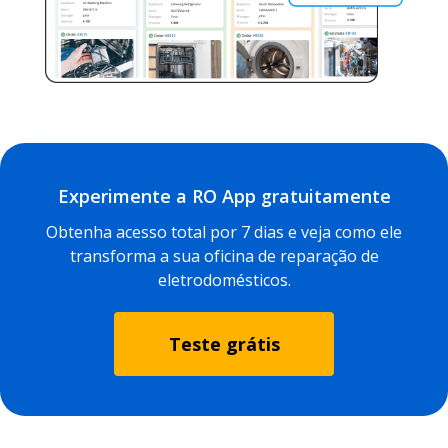
Experimente a RO App gratuitamente
Obtenha acesso total por 7 dias e veja como ele
transforma a sua oficina de reparação de
eletrodomésticos.
Teste grátis