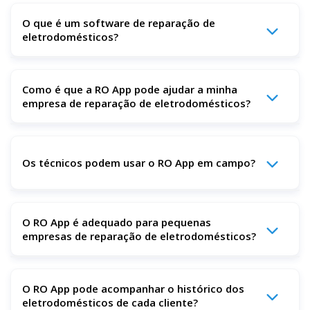
O que é um software de reparação de
eletrodomésticos?
O software de reparação de eletrodomésticos é uma
Como é que a RO App pode ajudar a minha
ferramenta digital que ajuda as empresas de serviços a
empresa de reparação de eletrodomésticos?
gerir agendamentos, despachos, ordens de serviço,
faturação, inventário e comunicação com o cliente num
único local.
O RO App simplifica as operações diárias, organizando
trabalhos, gerindo peças, acompanhando as horas dos
Os técnicos podem usar o RO App em campo?
técnicos, automatizando faturas e mantendo todos os
detalhes dos clientes numa solução fácil de usar.
Sim. O RO App tem uma aplicação móvel que permite aos
O RO App é adequado para pequenas
técnicos aceder aos detalhes do trabalho, atualizar o
empresas de reparação de eletrodomésticos?
estado, tirar fotos, recolher assinaturas e receber
pagamentos no local.
Sim. O RO App adapta-se ao seu negócio, quer seja um
O RO App pode acompanhar o histórico dos
técnico independente ou gere uma grande equipa de
eletrodomésticos de cada cliente?
especialistas em reparação de eletrodomésticos.