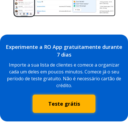
Experimente a RO App gratuitamente durante
7 dias
Importe a sua lista de clientes e comece a organizar
cada um deles em poucos minutos. Comece já o seu
período de teste gratuito. Não é necessário cartão de
crédito.
Teste grátis