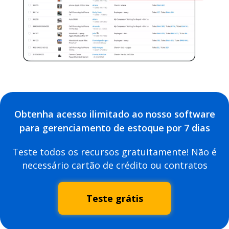
Obtenha acesso ilimitado ao nosso software
para gerenciamento de estoque por 7 dias
Teste todos os recursos gratuitamente! Não é
necessário cartão de crédito ou contratos
Teste grátis