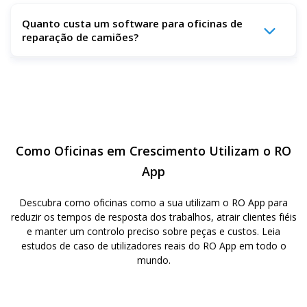
O RO App é uma escolha líder porque combina
Quanto custa um software para oficinas de
acompanhamento de trabalhos, gestão de frotas,
reparação de camiões?
faturação, inventário e mobilidade dos técnicos num único
software. Foi concebido para empresas de reparação de
veículos, pelo que não precisa de ferramentas separadas
O RO App oferece preços flexíveis e escaláveis com base
para agendamento, pagamentos ou relatórios.
no tamanho e nas necessidades da sua oficina. Você paga
apenas pelos recursos e usuários de que precisa,
tornando-o acessível para pequenas oficinas e poderoso
o suficiente para empresas com várias localizações.
Como Oficinas em Crescimento Utilizam o RO
App
Descubra como oficinas como a sua utilizam o RO App para
reduzir os tempos de resposta dos trabalhos, atrair clientes fiéis
e manter um controlo preciso sobre peças e custos. Leia
estudos de caso de utilizadores reais do RO App em todo o
mundo.