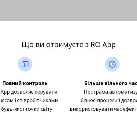
Що ви отримуєте з RO App
Повний контроль
Більше вільного ча
 App дозволяє керувати
Програма автоматиз
несом і співробітниками
бізнес-процеси і дозво
 будь-якої точки світу
використовувати час ефек