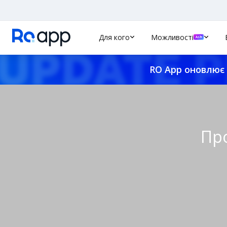
Для кого
Можливості
RO App оновлює 
Про