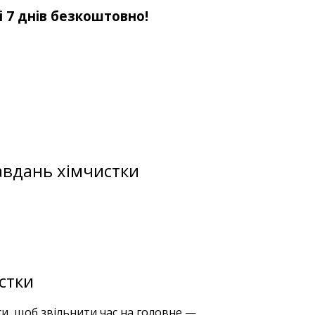
і 7 днів безкоштовно!
авдань хімчистки
стки
и, щоб звільнити час на головне —