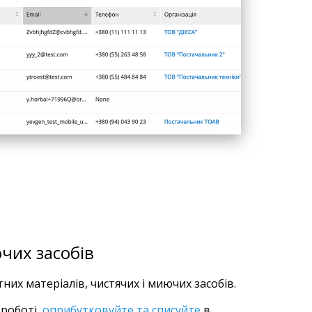
чих засобів
их матеріалів, чистячих і миючих засобів.
 роботі,
оприбутковуйте та списуйте
в