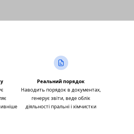
су
Реальний порядок
ує
Наводить порядок в документах,
ляє
генерує звіти, веде облік
тивніше
діяльності пральні і хімчистки