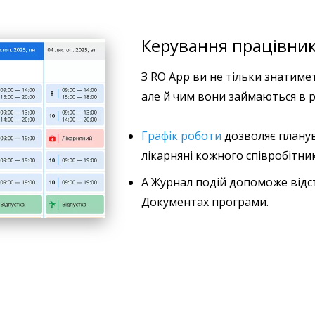
Керування працівни
З RO App ви не тільки знатиме
але й чим вони займаються в р
Графік роботи
дозволяє планува
лікарняні кожного співробітни
А Журнал подій допоможе відст
Документах програми.