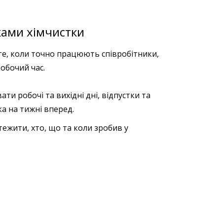
ками хімчистки
те, коли точно працюють співробітники,
обочий час.
ти робочі та вихідні дні, відпустки та
ка на тижні вперед.
ежити, хто, що та коли зробив у