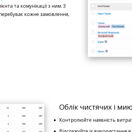
єнта та комунікації з ним. З
 перебуває кожне замовлення,
Облік чистячих і мию
Контролюйте наявність витратн
Відстежуйте їх використання в