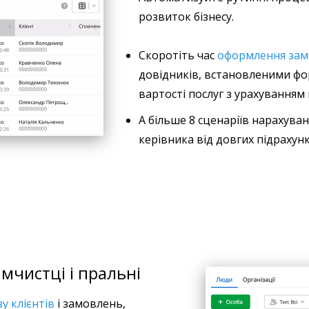
розвиток бізнесу.
Скоротіть час
оформлення за
довідників, встановленими фо
вартості послуг з урахуванням
А більше 8 сценаріїв нарахува
керівника від довгих підрахун
імчистці і пральні
у клієнтів
і замовлень,