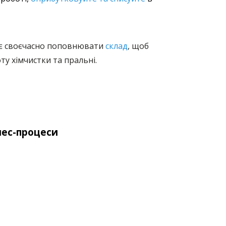
є своєчасно поповнювати
склад
, щоб
у хімчистки та пральні.
нес-процеси