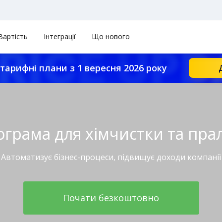
Вартість
Інтеграції
Що нового
тарифні плани з 1 вересня 2026 року
грама для хімчистки та пра
Автоматизує бізнес-процеси, підвищує доходи компанії
Почати безкоштовно