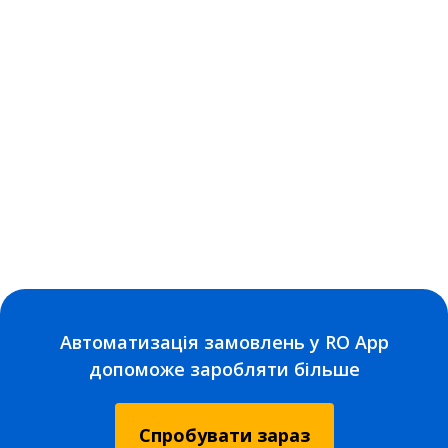
Автоматизація замовлень у RO App
допоможе заробляти більше
Спробувати зараз