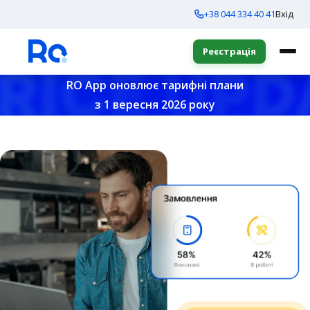
+38 044 334 40 41
Вхід
Реєстрація
RO App оновлює тарифні плани
з 1 вересня 2026 року