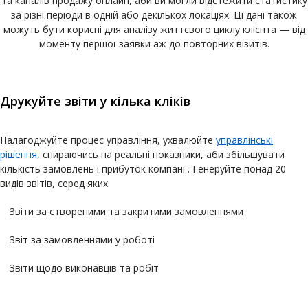
та каналів продажу онлайн, аби ви могли відстежити статистику
за різні періоди в одній або декількох локаціях. Ці дані також
можуть бути корисні для аналізу життєвого циклу клієнта — від
моменту першої заявки аж до повторних візитів.
Друкуйте звіти у кілька кліків
Налагоджуйте процес управління, ухвалюйте
управлінські
рішення
, спираючись на реальні показники, аби збільшувати
кількість замовлень і прибуток компанії. Генеруйте понад 20
видів звітів, серед яких:
Звіти за створеними та закритими замовленнями
Звіт за замовленнями у роботі
Звіти щодо виконавців та робіт