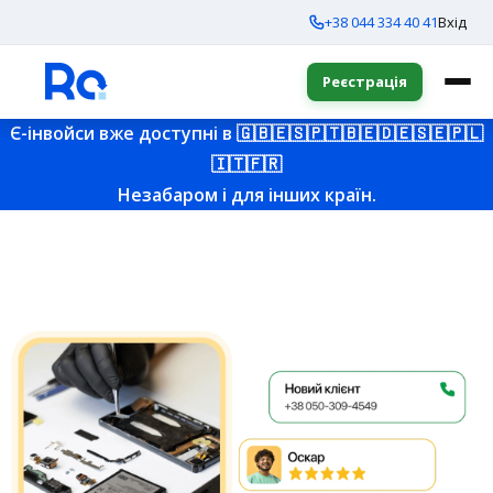
+38 044 334 40 41
Вхід
Реєстрація
Є-інвойси вже доступні в
🇬🇧
🇪🇸
🇵🇹
🇧🇪
🇩🇪
🇸🇪
🇵🇱
🇮🇹
🇫🇷
Незабаром і для інших країн.