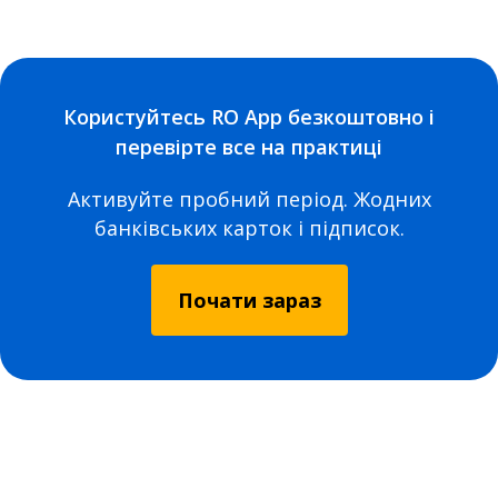
Користуйтесь RO App безкоштовно і
перевірте все на практиці
Активуйте пробний період. Жодних
банківських карток і підписок.
Почати зараз