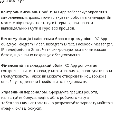
для обліку?
Контроль виконання робіт.
RO App забезпечує управління
замовленнями, дозволяючи планувати роботи в календарі. Ви
можете відстежувати статуси і терміни, призначати
відповідальних і бути в курсі всіх процесів.
Вся комунікація і клієнтська база в одному вікні.
RO App
об'єднує Telegram i Viber, Instagram Direct, Facebook Messenger,
IP-телефонію та Gmail. Чати синхронізуються з клієнтською
базою, що значно покращує обслуговування.
Фінансовий та складський облік.
RO App допомагає
контролювати всі товари, уникати затримок, аналізувати попит
і прибутковість. Також ви можете створювати кошториси з
онлайн-узгодженням і приймати всі види оплати.
Управління персоналом.
Сформуйте графіки роботи,
налаштуйте бонуси, ведіть облік робочого часу з
табелюванням і автоматично розраховуйте зарплату майстрів
(графік, оклад, бонуси).