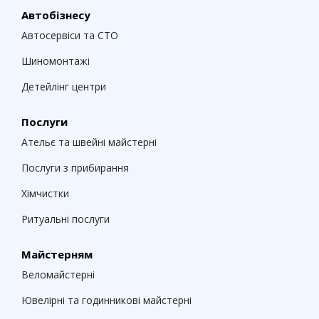
Автобізнесу
Автосервіси та СТО
Шиномонтажі
Детейлінг центри
Послуги
Ательє та швейні майстерні
Послуги з прибирання
Хімчистки
Ритуальні послуги
Майстерням
Веломайстерні
Ювелірні та годинникові майстерні