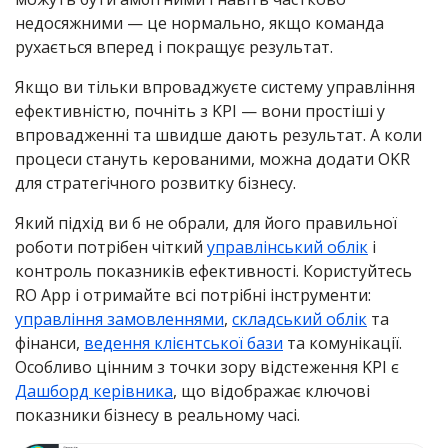
недосяжними — це нормально, якщо команда
рухається вперед і покращує результат.
Якщо ви тільки впроваджуєте систему управління
ефективністю, почніть з KPI — вони простіші у
впровадженні та швидше дають результат. А коли
процеси стануть керованими, можна додати OKR
для стратегічного розвитку бізнесу.
Який підхід ви б не обрали, для його правильної
роботи потрібен чіткий
управлінський облік
і
контроль показників ефективності. Користуйтесь
RO App і отримайте всі потрібні інструменти:
управління замовленнями
,
складський облік
та
фінанси,
ведення клієнтської бази
та комунікації.
Особливо цінним з точки зору відстеження KPI є
Дашборд керівника
, що відображає ключові
показники бізнесу в реальному часі.