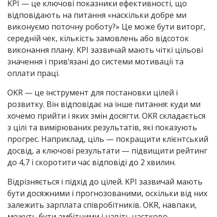
KPI — це ключові показники ефективності, що
відповідають на питання «наскільки добре ми
виконуємо поточну роботу?» Це може бути виторг,
середній чек, кількість замовлень або відсоток
виконання плану. KPI зазвичай мають чіткі цільові
значення і прив’язані до системи мотивації та
оплати праці.
OKR — це інструмент для постановки цілей і
розвитку. Він відповідає на інше питання: куди ми
хочемо прийти і яких змін досягти. OKR складається
з цілі та вимірюваних результатів, які показують
прогрес. Наприклад, ціль — покращити клієнтський
досвід, а ключові результати — підвищити рейтинг
до 4,7 і скоротити час відповіді до 2 хвилин.
Відрізняється і підхід до цілей. KPI зазвичай мають
бути досяжними і прогнозованими, оскільки від них
залежить зарплата співробітників. OKR, навпаки,
можуть бути амбітними і навіть частково