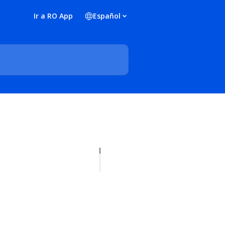
Ir a RO App
Español