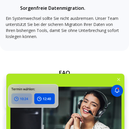
Sorgenfreie Datenmigration.
Ein Systemwechsel sollte Sie nicht ausbremsen. Unser Team
unterstützt Sie bei der sicheren Migration Ihrer Daten von
Ihren bisherigen Tools, damit Sie ohne Unterbrechung sofort
loslegen können.
FAQ
Kann ich unterschiedliche Preise für die
einzelnen Standorte festlegen?
Ja — RO App wendet automatisch die korrekten Preise je
Wie lange dauert es, neue Mitarbeiter
nach Standort an, einschließlich der lokalen Steuern oder
einzuarbeiten?