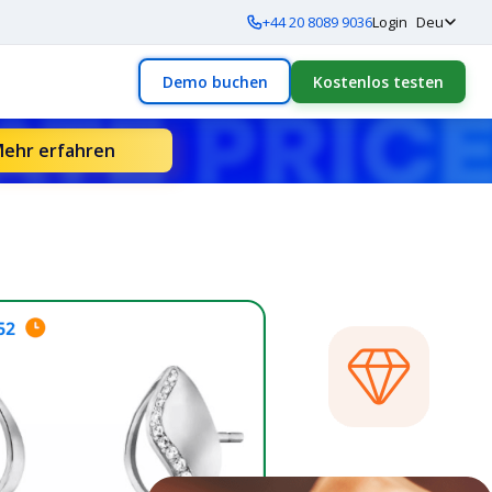
+44 20 8089 9036
Login
Deu
Demo buchen
Kostenlos testen
ehr erfahren