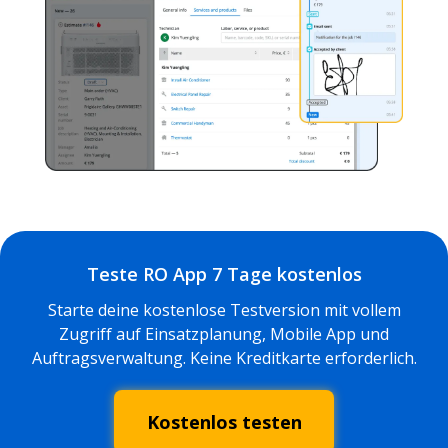
Teste RO App 7 Tage kostenlos
Starte deine kostenlose Testversion mit vollem
Zugriff auf Einsatzplanung, Mobile App und
Auftragsverwaltung. Keine Kreditkarte erforderlich.
Kostenlos testen