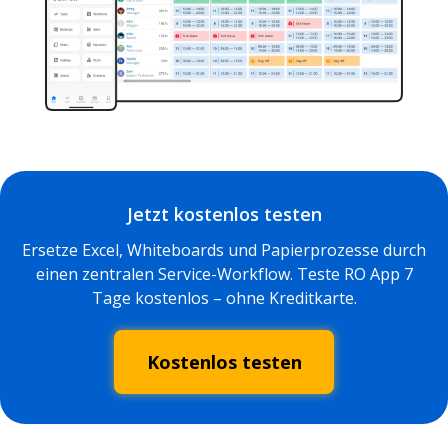
Jetzt kostenlos testen
Ersetze Excel, Whiteboards und Papierprozesse durch
einen zentralen Service-Workflow. Teste RO App 7
Tage kostenlos – ohne Kreditkarte.
Kostenlos testen