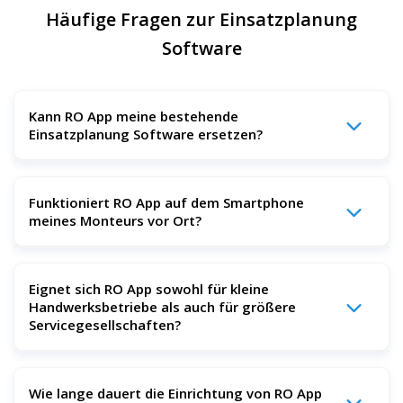
Häufige Fragen zur Einsatzplanung
Software
Kann RO App meine bestehende
Einsatzplanung Software ersetzen?
Ja. Viele Betriebe wechseln von Excel, Whiteboards oder
Funktioniert RO App auf dem Smartphone
bestehenden Dispositionstools zu RO App. Kundendaten,
meines Monteurs vor Ort?
offene Aufträge und weitere Stammdaten lassen sich
importieren, sodass kein manueller Neustart nötig ist. Die
meisten Betriebe arbeiten innerhalb weniger Tage
Ja. RO App bietet eine mobile App für iOS und Android,
produktiv mit RO App — viele bereits in der ersten Woche.
Eignet sich RO App sowohl für kleine
über die Monteure direkt vor Ort auf Auftragsdetails,
Handwerksbetriebe als auch für größere
Kundenhistorie und Einsatzinformationen zugreifen
Servicegesellschaften?
können. Fotos, Arbeitszeiten und digitale Unterschriften
lassen sich direkt im Auftrag erfassen.
Ja. RO App eignet sich sowohl für Solo-Handwerker und
Wie lange dauert die Einrichtung von RO App
kleine Servicebetriebe als auch für Unternehmen mit