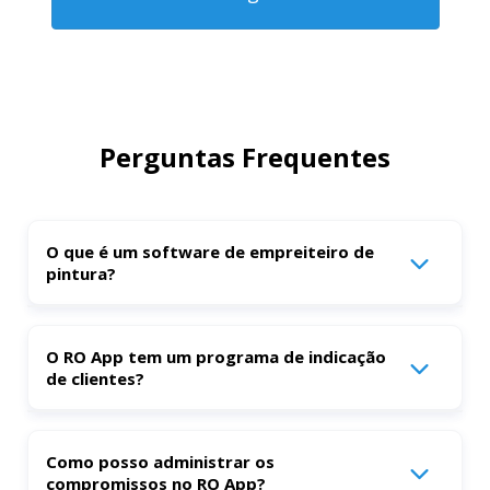
Perguntas Frequentes
O que é um software de empreiteiro de
pintura?
Este é um programa baseado em nuvem que lhe
O RO App tem um programa de indicação
de clientes?
permite gerenciar projetos de pintura em tempo real e
a partir de qualquer dispositivo. Ao trabalhar na
indústria da pintura, você se beneficiará das seguintes
Sim, você pode aderir ao programa de indicação do RO
Como posso administrar os
compromissos no RO App?
características:
App e convidar amigos e parceiros de negócios para