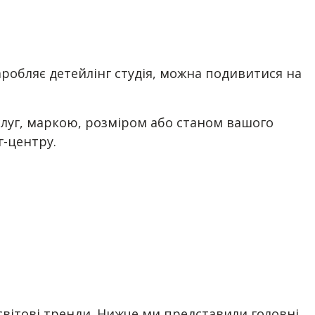
аробляє детейлінг студія, можна подивитися на
слуг, маркою, розміром або станом вашого
г-центру.
 світові тренди. Нижче ми представили головні