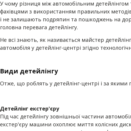
У чому різниця між автомобільним детейлінгом 
фахівцями з використанням правильних методів 
і не залишають подряпин та пошкоджень на дорог
головна перевага детейлінгу.
Не всі знають, як називається майстер детейлінг
автомобіля у детейлінг-центрі згідно технологі
Види детейлінгу
Отже, що роблять у детейлінг-центрі і за якими
Детейлінг екстер'єру
Під час детейлінгу зовнішньої частини автомоб
екстер'єру машини охоплює миття колісних дискі