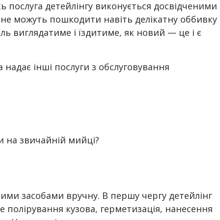
ь послуга детейлінгу виконується досвідченими
 не можуть пошкодити навіть делікатну оббивку
ь виглядатиме і їздитиме, як новий — це і є
а надає інші послуги з обслуговування
ти на звичайній мийці?
ними засобами вручну. В першу чергу детейлінг
е полірування кузова, герметизація, нанесення