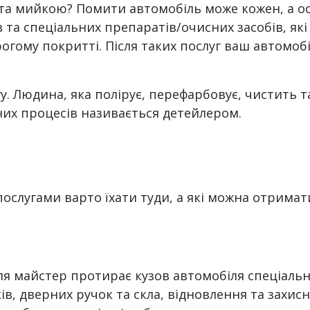
та мийкою? Помити автомобіль може кожен, а ос
та спеціальних препаратів/очисних засобів, які
ому покритті. Після таких послуг ваш автомобіл
у. Людина, яка полірує, перефарбовує, чистить т
чних процесів називається детейлером.
 послугами варто їхати туди, а які можна отрима
іля майстер протирає кузов автомобіля спеціаль
в, дверних ручок та скла, відновлення та захисн