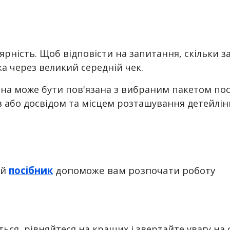
рність. Щоб відповісти на запитання, скільки з
ка через великий середній чек.
Ціна може бути пов'язана з вибраним пакетом по
в або досвідом та місцем розташування детейлін
ей
посібник
допоможе вам розпочати роботу
ься, рівняйтеся на кращих і звертайте увагу на