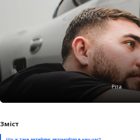
Ріта
Зміст
Що ж таке детейлінг автомобіля в наш час?