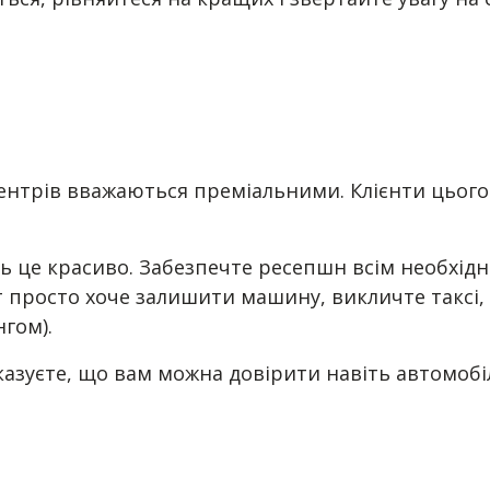
ентрів вважаються преміальними. Клієнти цього с
ть це красиво. Забезпечте ресепшн всім необхі
просто хоче залишити машину, викличте таксі, п
нгом).
оказуєте, що вам можна довірити навіть автомобі