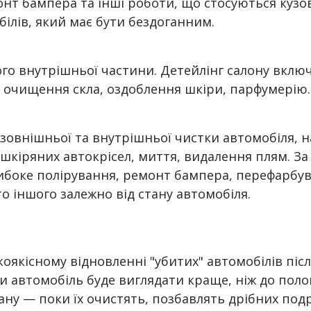
нт бампера та інші роботи, що стосуються кузов
ілів, який має бути бездоганним.
о внутрішньої частини. Детейлінг салону включа
, очищення скла, оздоблення шкіри, парфумерію.
зовнішньої та внутрішньої чистки автомобіля, на
шкіряних автокрісел, миття, видалення плям. За
глибоке полірування, ремонт бампера, перефарбу
о іншого залежно від стану автомобіля.
оякісному відновленні "убитих" автомобілів післ
луги автомобіль буде виглядати краще, ніж до по
тану — поки їх очистять, позбавлять дрібних под