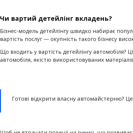
Чи вартий детейлінг вкладень?
Бізнес-модель детейлінгу швидко набирає популя
вартість послуг — окупність такого бізнесу висо
Що входить у вартість детейлінгу автомобіля? 
автомобіля, якістю використовуваних матеріалі
Готові відкрити власну автомайстерню? Ц
Щоб не втрачати позиції на ринку, що розвиваєт