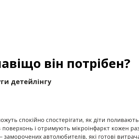
навіщо він потрібен?
уги детейлінгу
можуть спокійно спостерігати, як діти поливают
 поверхонь і отримують мікроінфаркт кожен раз,
 заморочених автолюбителів, які готові витрача