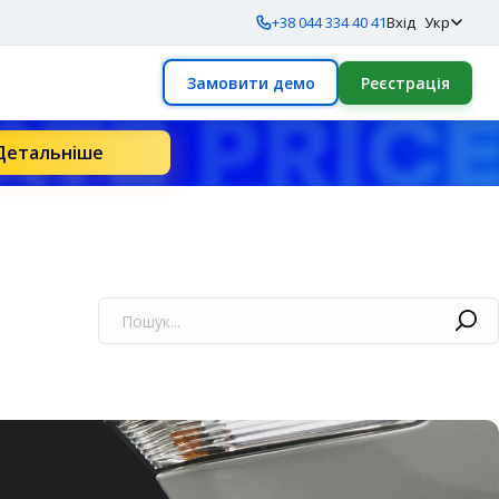
+38 044 334 40 41
Вхід
Укр
Замовити демо
Реєстрація
Детальніше