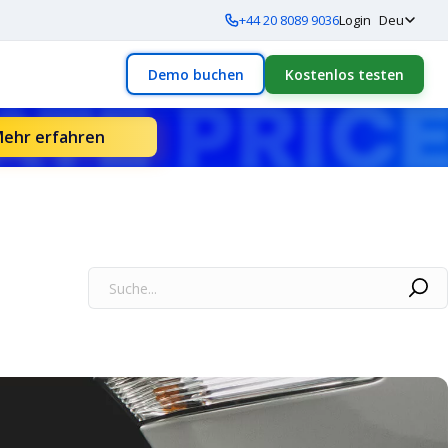
+44 20 8089 9036
Login
Deu
Demo buchen
Kostenlos testen
ehr erfahren