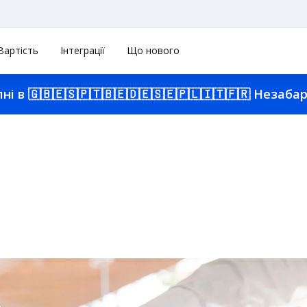
Вартість
Інтеграції
Що нового
пні в
🇬🇧
🇪🇸
🇵🇹
🇧🇪
🇩🇪
🇸🇪
🇵🇱
🇮🇹
🇫🇷
Незабаро