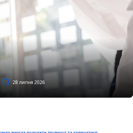
28 липня 2026
оманда змогла подолати труднощі та залишатися