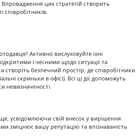
о. Впровадження цих стратегій створить
 співробітників.
ботодавця? Активно вислуховуйте їхні
відкритими і чесними щодо ситуації та
та створіть безпечний простір, де співробітники
ьні скриньки в офісі). Всі ці дії допоможуть
си невизначеності.
аще, усвідомлюючи свій внесок у вирішення
ями зміцнює вашу репутацію та впізнаваність