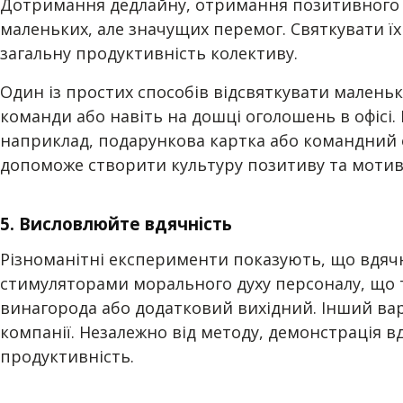
Дотримання дедлайну, отримання позитивного від
маленьких, але значущих перемог. Святкувати ї
загальну продуктивність колективу.
Один із простих способів відсвяткувати малень
команди або навіть на дошці оголошень в офісі.
наприклад, подарункова картка або командний о
допоможе створити культуру позитиву та мотива
5. Висловлюйте вдячність
Різноманітні експерименти показують, що вдячні
стимуляторами морального духу персоналу, що т
винагорода або додатковий вихідний. Інший вар
компанії. Незалежно від методу, демонстрація в
продуктивність.