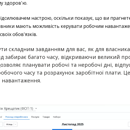
му здоров'ю.
ідсилювачем настрою, оскільки показує, що ви прагнет
цівники мають можливість керувати робочим навантажен
воїх обов'язків.
ти складним завданням для вас, як для власника
анд забирає багато часу, відкриваючи великий п
озволяє планувати робочі та неробочі дні, відпус
 робочого часу та розрахунок заробітної плати.
о навантаження.