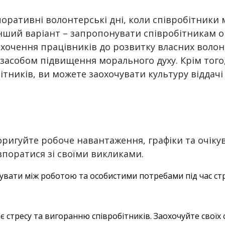
рпоративні волонтерські дні, коли співробітник
 Інший варіант – запропонувати співробітникам 
хочення працівників до розвитку власних волонт
м засобом підвищення морального духу. Крім того
бітників, ви можете заохочувати культуру віддач
 коригуйте робоче навантаження, графіки та очі
впоратися зі своїми викликами.
ати між роботою та особистими потребами під час стре
є стресу та вигоранню співробітників. Заохочуйте свої