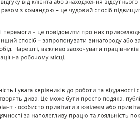
гуку від клієнта або знаходження відсутнього т
х разом з командою – це чудовий спосіб підвищ
кі перемоги – це повідомити про них привселюдн
 Інший спосіб – запропонувати винагороду або з
бід. Нарешті, важливо заохочувати працівників 
ції на робочому місці.
сть і увага керівників до роботи та відданості 
ворять дива. Це може бути просто подяка, публі
іант - особисто привітати з ювілеєм або привіт
дячності за наполегливу працю та лояльність по