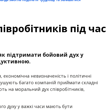
івробітників під час
 як підтримати бойовий дух у
дуктивною.
я, економічна невизначеність і політичні
 змушують багато компаній приймати складні
ають на моральний дух співробітників,
го духу у важкі часи мають бути