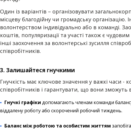
Один із варіантів – організовувати загальноко
місцеву благодійну чи громадську організацію.
волонтерством індивідуально або в команді. Зао
коштів, популяризації та участі також є чудови
інші заохочення за волонтерські зусилля співро
співробітників.
3. Залишайтеся гнучкими
Гнучкість має ключове значення у важкі часи -
співробітників і гарантувати, що вони зможуть 
Гнучкі графіки
допомагають членам команди балансув
віддалену роботу або скорочений робочий тиждень.
Баланс між роботою та особистим життям
запобіга