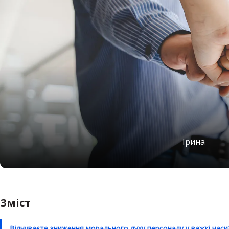
Ірина
Зміст
Відчуваєте зниження морального духу персоналу у важкі часи