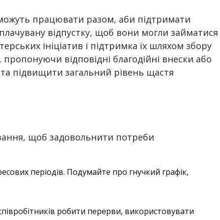
и можуть працювати разом, аби підтримати
оплачувану відпустку, щоб вони могли займатися
ерських ініціатив і підтримка їх шляхом збору
, пропонуючи відповідні благодійні внески або
і та підвищити загальний рівень щастя
кування, щоб задовольнити потреби
сових періодів. Подумайте про гнучкий графік,
х співробітників робити перерви, використовувати