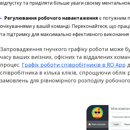
відпустку та приділяти більше уваги своєму ментально
Регулювання робочого навантаження
є потужним п
очікуваннями у вашій команді. Переконайтеся, що пра
та підтримку для максимально ефективного виконання с
Запровадження гнучкого графіку роботи може бу
часу ваших виїзних, офісних та віддалених ком
процес.
Графік роботи співробітників в RO App
д
співробітника в кілька кліків, спрощуючи облік
замовлень для рівномірного розподілу робочог