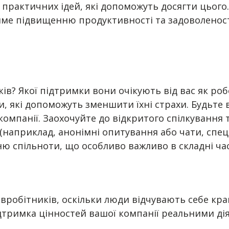
9 практичних ідей, які допоможуть досягти цьог
ме підвищенню продуктивності та задоволеності
ків? Якої підтримки вони очікують від вас як ро
, які допоможуть зменшити їхні страхи. Будьте 
омпанії. Заохочуйте до відкритого спілкування 
априклад, анонімні опитування або чати, спеціал
ю спільноти, що особливо важливо в складні ча
вробітників, оскільки люди відчувають себе кр
ідтримка цінностей вашої компанії реальними ді