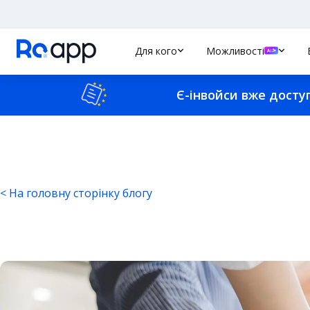
Для кого
Можливості
Є-інвойси вже досту
< На головну сторінку блогу