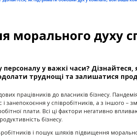
я морального духу сп
 персоналу у важкі часи? Дізнайтеся,
подолати труднощі та залишатися про
дових працівників до власників бізнесу. Пандемі
с і занепокоєння у співробітників, а з іншого –
аробітної плати. Всі ці фактори негативно вплив
продуктивність бізнесу.
івробітників і пошук шляхів підвищення морально