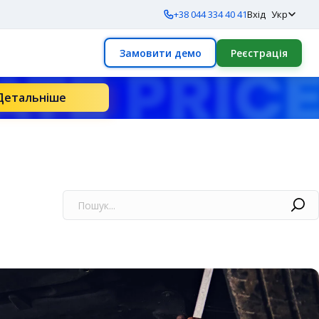
+38 044 334 40 41
Вхід
Укр
Замовити демо
Реєстрація
Детальніше