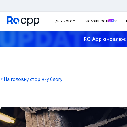
Для кого
Можливості
RO App оновлює 
< На головну сторінку блогу