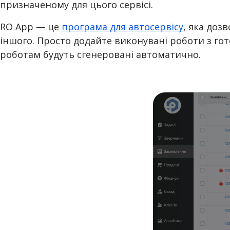
призначеному для цього сервісі.
RO App — це
програма для автосервісу
, яка доз
іншого. Просто додайте виконувані роботи з гот
роботам будуть сгенеровані автоматично.