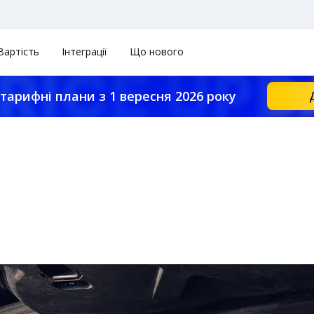
Вартість
Інтеграції
Що нового
тарифні плани з 1 вересня 2026 року